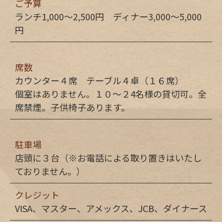
ご予算
ランチ1,000〜2,500円 ディナー3,000〜5,000
円
席数
カウンター４席 テーブル４卓（１６席）
個室はありません。１０〜２4名様の貸切可。全
席禁煙。子供椅子あります。
駐車場
店頭に３台（※お電話による取り置きはいたし
ておりません。）
クレジット
VISA、マスター、アメックス、JCB、ダイナース