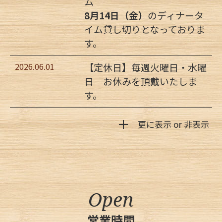
ム
8月14日（金）
のディナータ
イム貸し切りとなっておりま
す。
2026.06.01
【定休日】毎週火曜日・水曜
日 お休みを頂戴いたしま
す。
更に表示 or 非表示
4月19日（水）YTVかんさい情報ネットten.「
街かど★トレジャー
」で放送されました。YouTubeにアップしておりますのでよかったらご覧下さい。
https://youtu.be/UJremGXqK
2023.03.25
2022年10月22日開店いたしました。応援してくださった皆様に深く感謝申し上げます。
2022.10.22
Open
営業時間