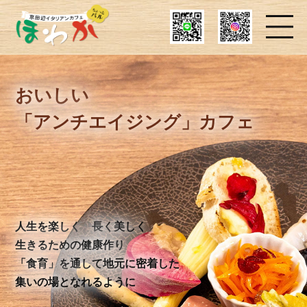
おいしい
「アンチエイジング」カフェ
人生を楽しく 長く美しく
生きるための健康作り
「食育」を通して地元に密着した
集いの場となれるように